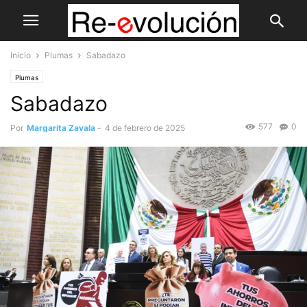
Inicio
Plumas
Sabadazo
Plumas
Sabadazo
577
0
Por
Margarita Zavala
-
4 de febrero de 2025