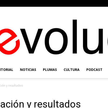
ITORIAL
NOTICIAS
PLUMAS
CULTURA
PODCAST
Re-
ción y resultados
ación y resultados
Evolución