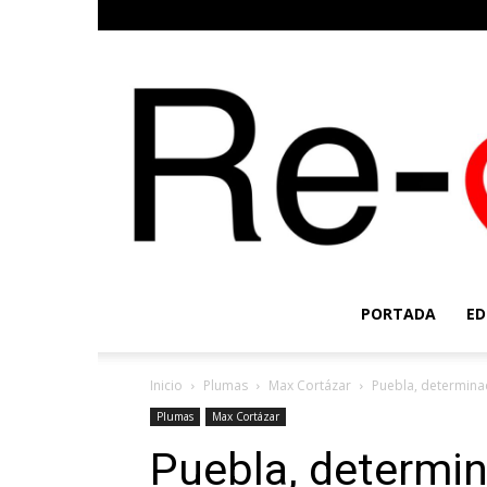
PORTADA
ED
Inicio
Plumas
Max Cortázar
Puebla, determina
Plumas
Max Cortázar
Puebla, determin