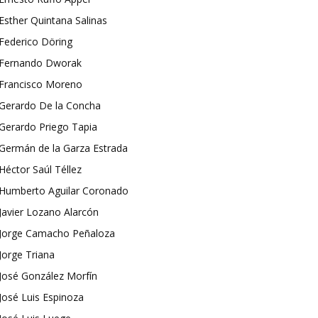
Esther Quintana Salinas
Federico Döring
Fernando Dworak
Francisco Moreno
Gerardo De la Concha
Gerardo Priego Tapia
Germán de la Garza Estrada
Héctor Saúl Téllez
Humberto Aguilar Coronado
Javier Lozano Alarcón
Jorge Camacho Peñaloza
Jorge Triana
José González Morfín
José Luis Espinoza