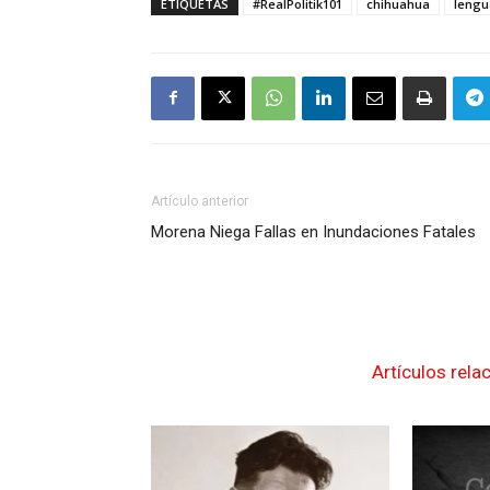
ETIQUETAS
#RealPolitik101
chihuahua
lengu
Artículo anterior
Morena Niega Fallas en Inundaciones Fatales
Artículos rela