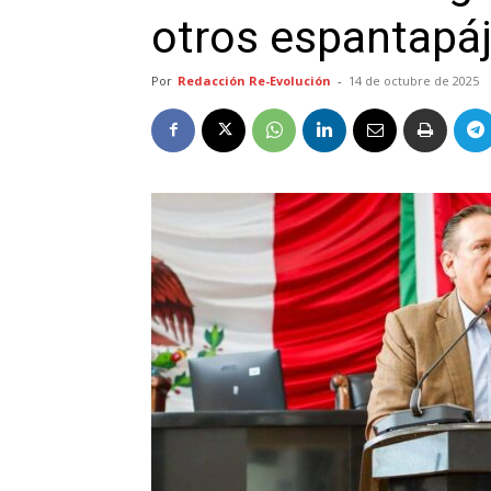
otros espantapáj
Por
Redacción Re-Evolución
-
14 de octubre de 2025