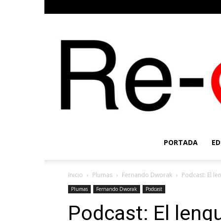
PORTADA
ED
Inicio
Plumas
Fernando Dworak
Podcast: El le
Plumas
Fernando Dworak
Podcast
Podcast: El lengu