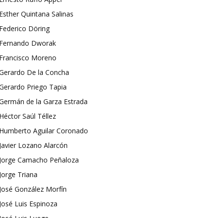
Esther Quintana Salinas
Federico Döring
Fernando Dworak
Francisco Moreno
Gerardo De la Concha
Gerardo Priego Tapia
Germán de la Garza Estrada
Héctor Saúl Téllez
Humberto Aguilar Coronado
Javier Lozano Alarcón
Jorge Camacho Peñaloza
Jorge Triana
José González Morfín
José Luis Espinoza