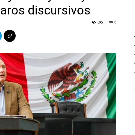
aros discursivos
605
0