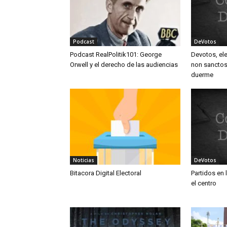
Podcast
DeVotos
Podcast RealPolitik101: George
Devotos, ele
Orwell y el derecho de las audiencias
non sanctos:
duerme
Noticias
DeVotos
Bitacora Digital Electoral
Partidos en 
el centro