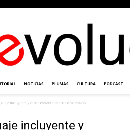
ITORIAL
NOTICIAS
PLUMAS
CULTURA
PODCAST
Re-
nguaje incluyente y otros espantapájaros discursivos
aje incluyente y
Evolución