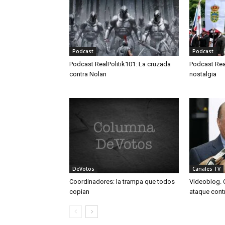
Podcast
Podcast
Podcast RealPolitik101: La cruzada
Podcast Real
contra Nolan
nostalgia
DeVotos
Canales TV
Coordinadores: la trampa que todos
Videoblog. O
copian
ataque cont