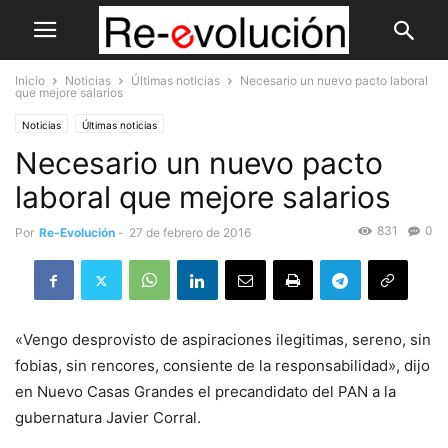
Inicio
Noticias
Últimas noticias
Necesario un nuevo pacto laboral
que mejore salarios
Noticias
Últimas noticias
Necesario un nuevo pacto
laboral que mejore salarios
831
0
Por
Re-Evolución
-
27 de febrero de 2016
«Vengo desprovisto de aspiraciones ilegitimas, sereno, sin
fobias, sin rencores, consiente de la responsabilidad», dijo
en Nuevo Casas Grandes el precandidato del PAN a la
gubernatura Javier Corral.