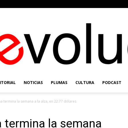
ITORIAL
NOTICIAS
PLUMAS
CULTURA
PODCAST
Re-
a termina la semana a la alza, en 22.77 dólares
 termina la semana
Evolución