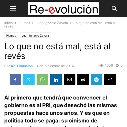
Inicio
Plumas
Juan Ignacio Zavala
Lo que no está mal, está al
revés
Plumas
Juan Ignacio Zavala
Lo que no está mal, está al
revés
1606
0
Por
Re-Evolución
-
4 de diciembre de 2014
Al primero que tendrá que convencer el
gobierno es al PRI, que desechó las mismas
propuestas hace unos años. Y es que en
política todo se paga: su cinismo de