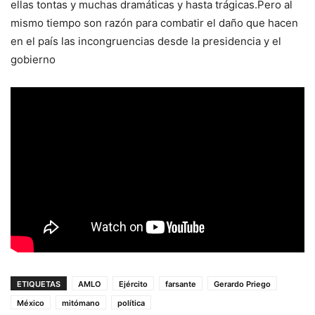
ellas tontas y muchas dramáticas y hasta trágicas.Pero al
mismo tiempo son razón para combatir el daño que hacen
en el país las incongruencias desde la presidencia y el
gobierno
ETIQUETAS
AMLO
Ejército
farsante
Gerardo Priego
México
mitómano
política