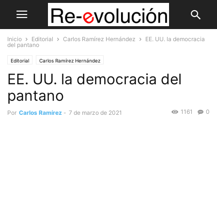
Inicio
Editorial
Carlos Ramírez Hernández
EE. UU. la democracia
del pantano
Editorial
Carlos Ramírez Hernández
EE. UU. la democracia del
pantano
1161
0
Por
Carlos Ramírez
-
7 de marzo de 2021