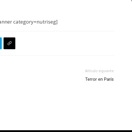
nner category=nutriseg]
Artículo siguiente
Terror en París