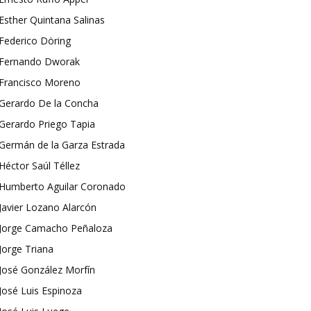
Esther Quintana Salinas
Federico Döring
Fernando Dworak
Francisco Moreno
Gerardo De la Concha
Gerardo Priego Tapia
Germán de la Garza Estrada
Héctor Saúl Téllez
Humberto Aguilar Coronado
Javier Lozano Alarcón
Jorge Camacho Peñaloza
Jorge Triana
José González Morfín
José Luis Espinoza