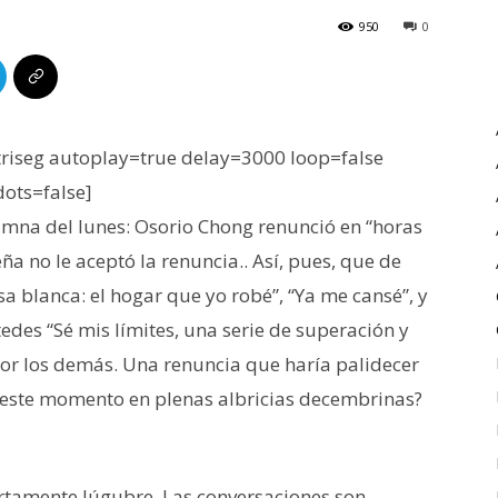
950
0
iseg autoplay=true delay=3000 loop=false
dots=false]
umna del lunes: Osorio Chong renunció en “horas
ña no le aceptó la renuncia.. Así, pues, que de
sa blanca: el hogar que yo robé”, “Ya me cansé”, y
stedes “Sé mis límites, una serie de superación y
por los demás. Una renuncia que haría palidecer
io este momento en plenas albricias decembrinas?
ertamente lúgubre. Las conversaciones son