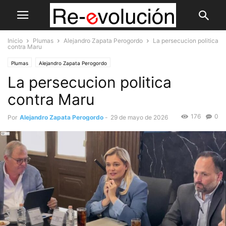
Inicio
Plumas
Alejandro Zapata Perogordo
La persecucion politica
contra Maru
Plumas
Alejandro Zapata Perogordo
La persecucion politica
contra Maru
176
0
Por
Alejandro Zapata Perogordo
-
29 de mayo de 2026