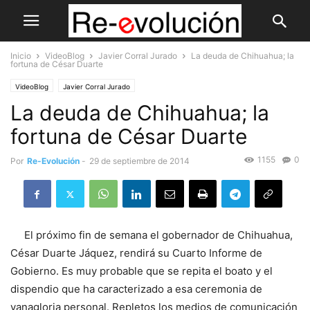
Inicio
VideoBlog
Javier Corral Jurado
La deuda de Chihuahua; la
fortuna de César Duarte
VideoBlog
Javier Corral Jurado
La deuda de Chihuahua; la
fortuna de César Duarte
1155
0
Por
Re-Evolución
-
29 de septiembre de 2014
El próximo fin de semana el gobernador de Chihuahua,
César Duarte Jáquez, rendirá su Cuarto Informe de
Gobierno. Es muy probable que se repita el boato y el
dispendio que ha caracterizado a esa ceremonia de
vanagloria personal. Repletos los medios de comunicación