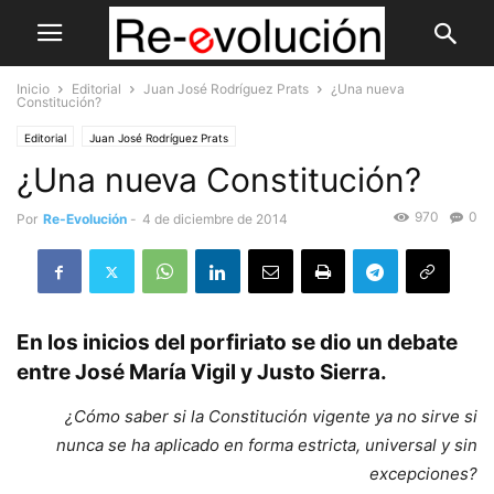
Inicio
Editorial
Juan José Rodríguez Prats
¿Una nueva
Constitución?
Editorial
Juan José Rodríguez Prats
¿Una nueva Constitución?
970
0
Por
Re-Evolución
-
4 de diciembre de 2014
En los inicios del porfiriato se dio un debate
entre José María Vigil y Justo Sierra.
¿Cómo saber si la Constitución vigente ya no sirve si
nunca se ha aplicado en forma estricta, universal y sin
excepciones?