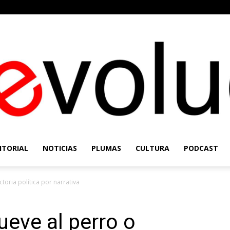
ITORIAL
NOTICIAS
PLUMAS
CULTURA
PODCAST
Re-
toria política por narrativa
ueve al perro o
Evolución