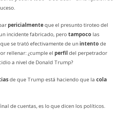
suceso.
obar
pericialmente
que el presunto tiroteo del
 un incidente fabricado, pero
tampoco
las
que se trató efectivamente de un
intento
de
or rellenar: ¿cumple el
perfil
del perpetrador
cidio a nivel de Donald Trump?
cias
de que Trump está haciendo que la
cola
l final de cuentas, es lo que dicen los políticos.