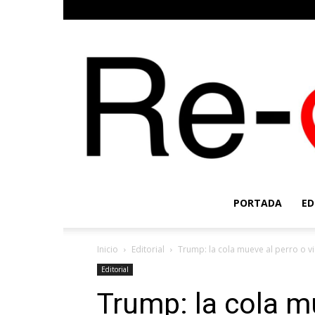
PORTADA
ED
Inicio
Editorial
Trump: la cola mueve al perro o vic
Editorial
Trump: la cola m