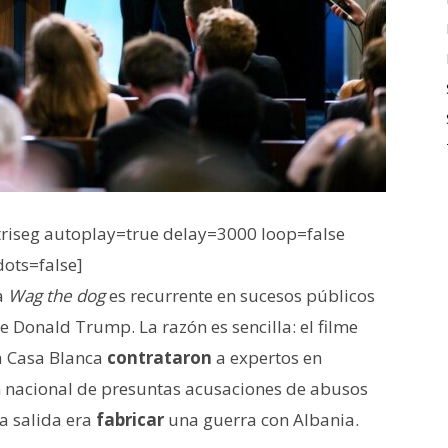
iseg autoplay=true delay=3000 loop=false
dots=false]
la
Wag the dog
es recurrente en sucesos públicos
te Donald Trump. La razón es sencilla: el filme
la Casa Blanca
contrataron
a expertos en
n nacional de presuntas acusaciones de abusos
la salida era
fabricar
una guerra con Albania.