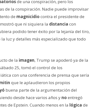
atorios
de una conspiración, pero los
ías de la conspiración. Nadie puede improvisar
ntento de
magnicidio
contra el presidente de
emostró que ni siquiera la
distancia
con
iera podido tener éxito por la lejanía del tiro,
e la luz y detalles más especializado que todo
ucto de la
imagen
, Trump se apoderó ya de la
 sábado 25, tomó el control de los
ática con una conferencia de prensa que sería
mitin
que le aplaudieron los propios
uyó
buena parte de la argumentación del
guiendo desde hace varios años y
no
entregó
ntes de Epstein. Cuando menos en la
lógica
de