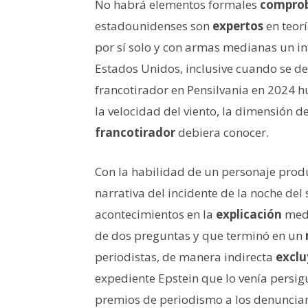
No habrá elementos formales
comprob
estadounidenses son
expertos
en teor
por sí solo y con armas medianas un i
Estados Unidos, inclusive cuando se d
francotirador en Pensilvania en 2024 hub
la velocidad del viento, la dimensión d
francotirador
debiera conocer.
Con la habilidad de un personaje prod
narrativa del incidente de la noche del
acontecimientos en la
explicación
medi
de dos preguntas y que terminó en un
periodistas, de manera indirecta
excl
expediente Epstein que lo venía persi
premios de periodismo a los denuncia