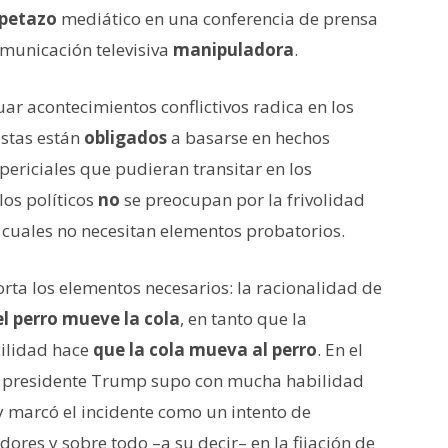
petazo
mediático en una conferencia de prensa
omunicación televisiva
manipuladora
.
uar acontecimientos conflictivos radica en los
istas están
obligados
a basarse en hechos
ericiales que pudieran transitar en los
los políticos
no
se preocupan por la frivolidad
 cuales no necesitan elementos probatorios.
rta los elementos necesarios: la racionalidad de
el perro mueve la cola
, en tanto que la
ilidad hace
que la cola mueva al perro
. En el
el presidente Trump supo con mucha habilidad
 y marcó el incidente como un intento de
dores y sobre todo –a su decir– en la fijación de