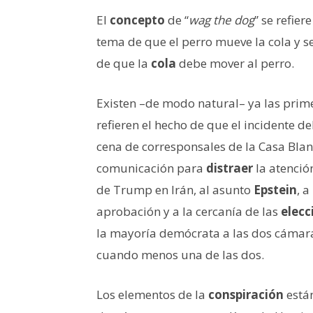
El
concepto
de “
wag the dog
” se refie
tema de que el perro mueve la cola y s
de que la
cola
debe mover al perro.
Existen –de modo natural– ya las prime
refieren el hecho de que el incidente d
cena de corresponsales de la Casa Bla
comunicación para
distraer
la atenció
de Trump en Irán, al asunto
Epstein
, a
aprobación y a la cercanía de las
elecc
la mayoría demócrata a las dos cámar
cuando menos una de las dos.
Los elementos de la
conspiración
están