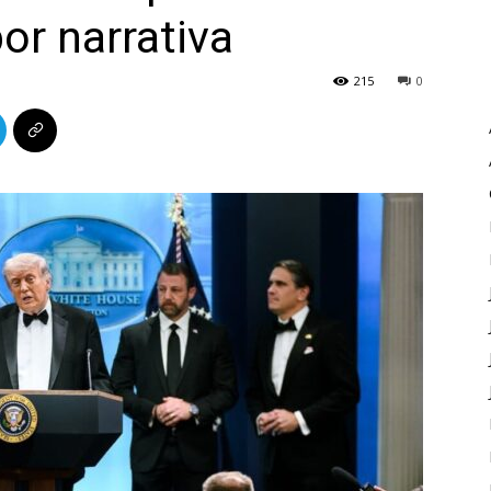
por narrativa
215
0