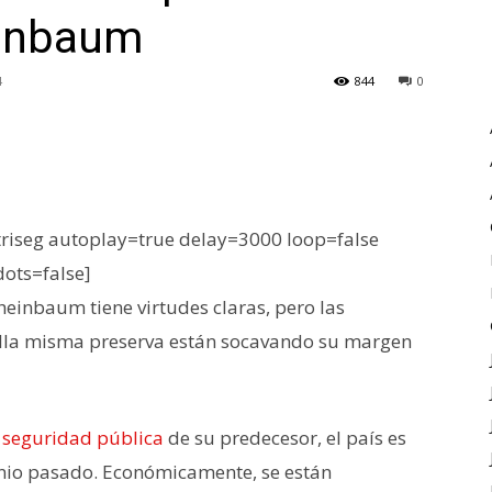
einbaum
4
844
0
iseg autoplay=true delay=3000 loop=false
dots=false]
heinbaum tiene virtudes claras, pero las
 ella misma preserva están socavando su margen
e seguridad pública
de su predecesor, el país es
xenio pasado. Económicamente, se están