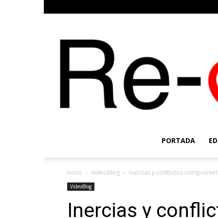
PORTADA
ED
Inicio
VideoBlog
Inercias y conflictos comprome
VideoBlog
Inercias y confl