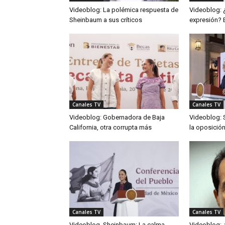
Videoblog: La polémica respuesta de
Videoblog: ¿
Sheinbaum a sus críticos
expresión? 
Canales TV
Canales TV
Videoblog: Gobernadora de Baja
Videoblog: 
California, otra corrupta más
la oposició
Canales TV
Canales TV
Videoblog. Sheinbaum: La calma
Videoblog: ¿