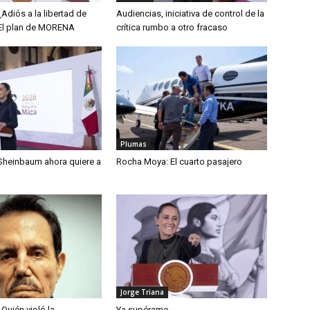
Adiós a la libertad de
Audiencias, iniciativa de control de la
El plan de MORENA
crítica rumbo a otro fracaso
Plumas
Sheinbaum ahora quiere a
Rocha Moya: El cuarto pasajero
n
Jorge Triana
Quién violó la
Ya supérame