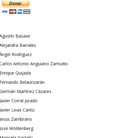
Agustín Basave
Alejandra Barrales
Ángel Rodríguez
Carlos Antonio Anguiano Zamudio
Enrique Quijada
Fernando Belaunzarán
Germán Martínez Cázares
Javier Corral Jurado
Javier Livas Cantú
Jesús Zambrano
José Woldenberg
Maricela Gastelú