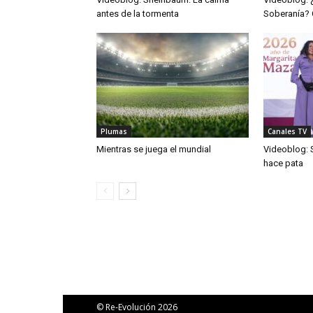
antes de la tormenta
Soberanía?
Plumas
Canales TV
Mientras se juega el mundial
Videoblog: 
hace pata
© Re-Evolución 2026