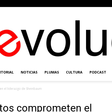
ITORIAL
NOTICIAS
PLUMAS
CULTURA
PODCAST
Re-
ten el liderazgo de Sheinbaum
ictos comprometen el
Evolución