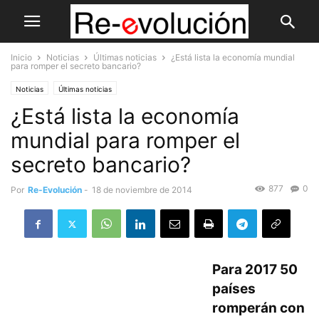
Inicio
Noticias
Últimas noticias
¿Está lista la economía mundial
para romper el secreto bancario?
Noticias
Últimas noticias
¿Está lista la economía
mundial para romper el
secreto bancario?
877
0
Por
Re-Evolución
-
18 de noviembre de 2014
Para 2017 50
países
romperán con