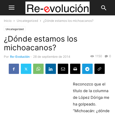
Inicio
Uncategorized
¿Dónde estamos los michoacanos?
Uncategorized
¿Dónde estamos los
michoacanos?
1150
0
Por
Re-Evolución
-
28 de septiembre de 2014
Reconozco que el
título de la columna
de López Dóriga me
ha golpeado.
“Michoacán: ¿dónde