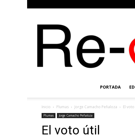
PORTADA
ED
Inicio
Plumas
Jorge Camacho Peñaloza
El voto 
Plumas
Jorge Camacho Peñaloza
El voto útil