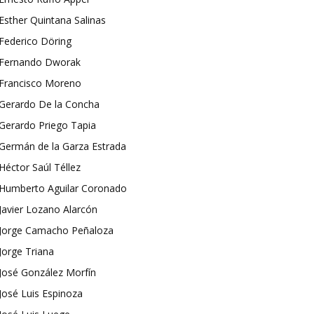
Esther Quintana Salinas
Federico Döring
Fernando Dworak
Francisco Moreno
Gerardo De la Concha
Gerardo Priego Tapia
Germán de la Garza Estrada
Héctor Saúl Téllez
Humberto Aguilar Coronado
Javier Lozano Alarcón
Jorge Camacho Peñaloza
Jorge Triana
José González Morfín
José Luis Espinoza