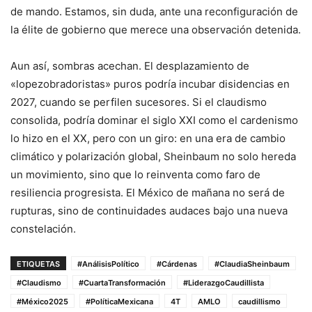
de mando. Estamos, sin duda, ante una reconfiguración de
la élite de gobierno que merece una observación detenida.
Aun así, sombras acechan. El desplazamiento de
«lopezobradoristas» puros podría incubar disidencias en
2027, cuando se perfilen sucesores. Si el claudismo
consolida, podría dominar el siglo XXI como el cardenismo
lo hizo en el XX, pero con un giro: en una era de cambio
climático y polarización global, Sheinbaum no solo hereda
un movimiento, sino que lo reinventa como faro de
resiliencia progresista. El México de mañana no será de
rupturas, sino de continuidades audaces bajo una nueva
constelación.
ETIQUETAS
#AnálisisPolítico
#Cárdenas
#ClaudiaSheinbaum
#Claudismo
#CuartaTransformación
#LiderazgoCaudillista
#México2025
#PolíticaMexicana
4T
AMLO
caudillismo