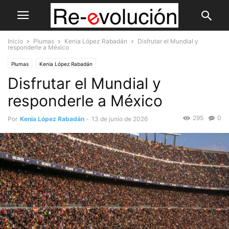
Inicio
Plumas
Kenia López Rabadán
Disfrutar el Mundial y
responderle a México
Plumas
Kenia López Rabadán
Disfrutar el Mundial y
responderle a México
295
0
Por
Kenia López Rabadán
-
13 de junio de 2026