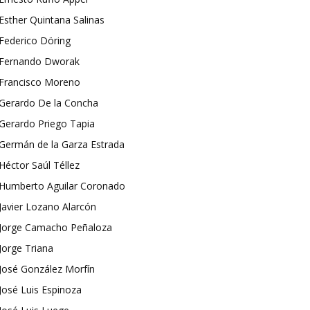
Esther Quintana Salinas
Federico Döring
Fernando Dworak
Francisco Moreno
Gerardo De la Concha
Gerardo Priego Tapia
Germán de la Garza Estrada
Héctor Saúl Téllez
Humberto Aguilar Coronado
Javier Lozano Alarcón
Jorge Camacho Peñaloza
Jorge Triana
José González Morfín
José Luis Espinoza