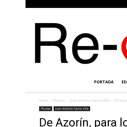
PORTADA
ED
Inicio
Plumas
Juan Antonio García Villa
De Azor
Plumas
Juan Antonio García Villa
De Azorín, para l