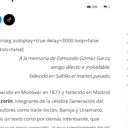
939
0
iseg autoplay=true delay=3000 loop=false
dots=false]
A la memoria de Edmundo Gómez Garza,
amigo dilecto e inolvidable,
fallecido en Saltillo el martes pasado.
, nacido en Monóvar en 1873 y fallecido en Madrid
zorín
, integrante de la célebre Generación del
autores como Valle-Inclán, Baroja y Unamano,
ros un texto corto por demás interesante, que
acia es poco conocido, al que simplemente tituló