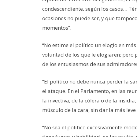
condescendiente, según los casos… Tén
ocasiones no puede ser, y que tampoco
momentos”.
“No estime el político un elogio en má
voluntad de los que le elogiaren; pero 
de los entusiasmos de sus admiradores
“El político no debe nunca perder la s
el ataque. En el Parlamento, en las re
la invectiva, de la cólera o de la insi
músculo de la cara, sin dar la más leve 
“No sea el político excesivamente mode
tiene fuerza y habilidad, no las oculte, 