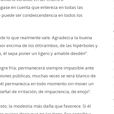
gase en cuenta que entereza en todas las
 puede ser condescendencia en todos los
s de lo que realmente vale. Agradezca la buena
por encima de los ditirambos, de las hipérboles y
, él sepa poner un ligero y amable desdén”.
angre fría; permanecerá siempre impasible ante
uniones públicas, muchas veces se verá blanco de
dia; él permanezca en todo momento sin mover un
señal de irritación, de impaciencia, de enojo”.
sto; la modestia más daña que favorece. Si él
no quiera decir que no las tiene. Sea sencillo y