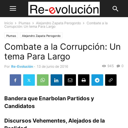
Inicio
Plumas
Alejandro Zapata Perogordo
Combate a la
Corrupción: Un tema Para Largo
Plumas
Alejandro Zapata Perogordo
Combate a la Corrupción: Un
tema Para Largo
945
0
Por
Re-Evolución
-
13 de junio de 2016
Bandera que Enarbolan Partidos y
Candidatos
Discursos Vehementes, Alejados de la