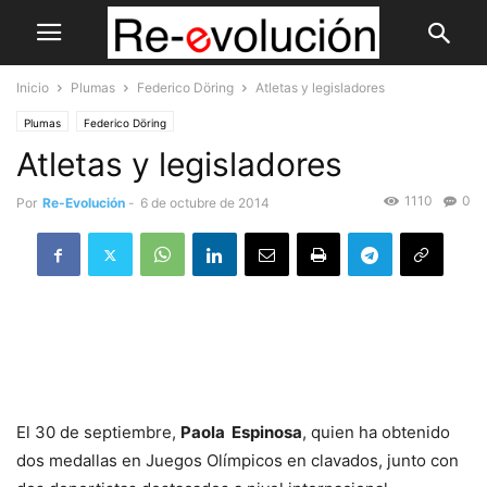
Inicio
Plumas
Federico Döring
Atletas y legisladores
Plumas
Federico Döring
Atletas y legisladores
1110
0
Por
Re-Evolución
-
6 de octubre de 2014
El 30 de septiembre,
Paola Espinosa
, quien ha obtenido
dos medallas en Juegos Olímpicos en clavados, junto con