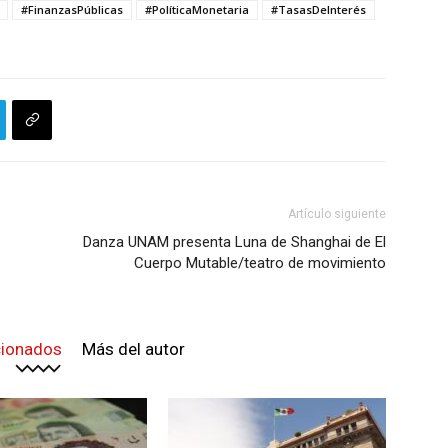
#FinanzasPúblicas
#PolíticaMonetaria
#TasasDeInterés
Artículo siguiente
Danza UNAM presenta Luna de Shanghai de El
Cuerpo Mutable/teatro de movimiento
cionados
Más del autor