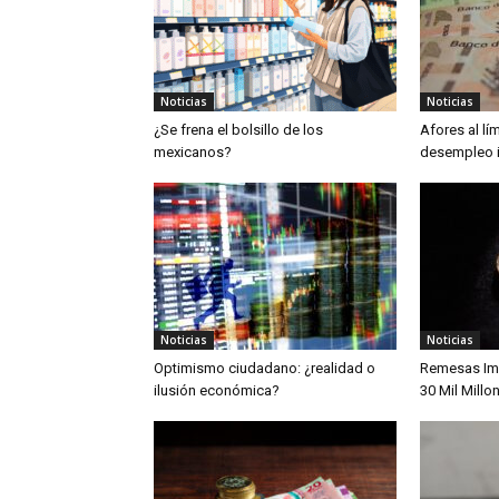
Noticias
Noticias
¿Se frena el bolsillo de los
Afores al lím
mexicanos?
desempleo 
Noticias
Noticias
Optimismo ciudadano: ¿realidad o
Remesas Im
ilusión económica?
30 Mil Millo