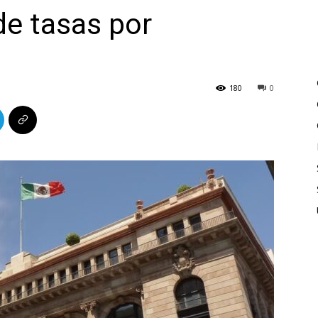
de tasas por
180
0