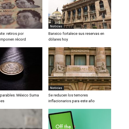
Noticias
ite: retiros por
Banxico fortalece sus reservas en
imponen récord
dólares hoy
Noticias
parables: México Suma
Se reducen los temores
nes
inflacionarios para este año