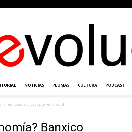
ITORIAL
NOTICIAS
PLUMAS
CULTURA
PODCAST
Re-
ena reducción de tasas por volatilidad
onomía? Banxico
Evolución