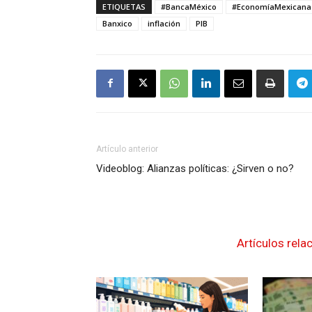
ETIQUETAS
#BancaMéxico
#EconomíaMexicana
Banxico
inflación
PIB
Artículo anterior
Videoblog: Alianzas políticas: ¿Sirven o no?
Artículos rela