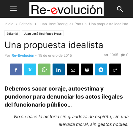
Inicio
Editorial
Juan José Rodríguez Prats
Una propuesta idealista
Editorial
Juan José Rodríguez Prats
Una propuesta idealista
1095
0
Por
Re-Evolución
-
15 de enero de 2015
Debemos sacar coraje, autoestima y
pundonor para denunciar los actos ilegales
del funcionario público…
No se hace la historia sin grandeza de espíritu, sin una
elevada moral, sin gestos nobles.