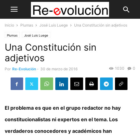
Inicio
Plumas
José Luis Luege
Una Constitución sin adjetivos
Plumas
José Luis Luege
Una Constitución sin
adjetivos
1030
0
Por
Re-Evolución
-
30 de marzo de 2016
El problema es que en el grupo redactor no hay
constitucionalistas ni expertos en el tema. Los
verdaderos conocedores y académicos han