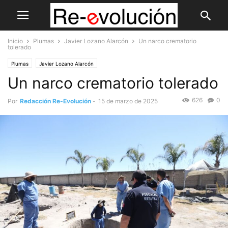
Inicio
Plumas
Javier Lozano Alarcón
Un narco crematorio
tolerado
Plumas
Javier Lozano Alarcón
Un narco crematorio tolerado
626
0
Por
Redacción Re-Evolución
-
15 de marzo de 2025