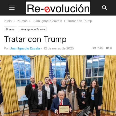
Inicio
Plumas
Juan Ignacio Zavala
Tratar con Trump
Plumas
Juan Ignacio Zavala
Tratar con Trump
649
0
Por
Juan Ignacio Zavala
-
12 de marzo de 2025