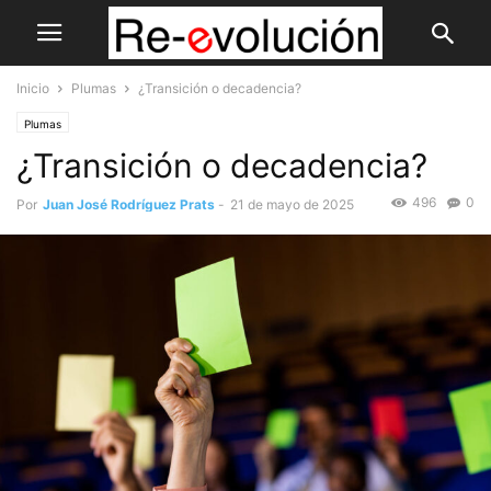
Inicio
Plumas
¿Transición o decadencia?
Plumas
¿Transición o decadencia?
496
0
Por
Juan José Rodríguez Prats
-
21 de mayo de 2025