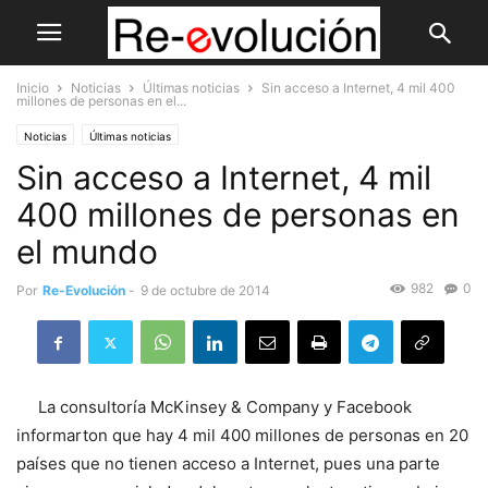
Inicio
Noticias
Últimas noticias
Sin acceso a Internet, 4 mil 400
millones de personas en el...
Noticias
Últimas noticias
Sin acceso a Internet, 4 mil
400 millones de personas en
el mundo
982
0
Por
Re-Evolución
-
9 de octubre de 2014
La consultoría McKinsey & Company y Facebook
informarton que hay 4 mil 400 millones de personas en 20
países que no tienen acceso a Internet, pues una parte