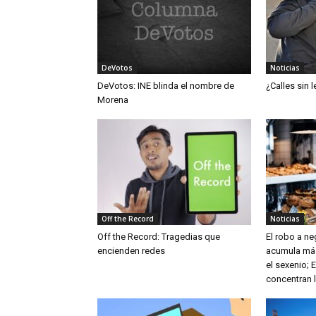
DeVotos
Noticias
DeVotos: INE blinda el nombre de
¿Calles sin 
Morena
Off the Record
Noticias
Off the Record: Tragedias que
El robo a n
encienden redes
acumula más
el sexenio;
concentran 