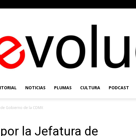
ITORIAL
NOTICIAS
PLUMAS
CULTURA
PODCAST
Re-
a de Gobierno de la CDMX
or la Jefatura de
Evolución