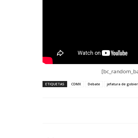
[bc_random_ba
ETIQUETAS
CDMX
Debate
jefatura de gobie