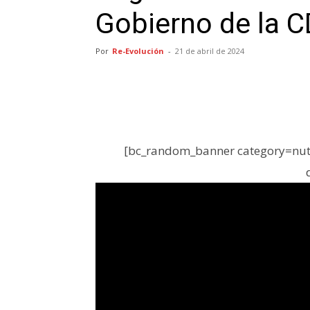
Gobierno de la 
Por
Re-Evolución
-
21 de abril de 2024
[bc_random_banner category=nutr