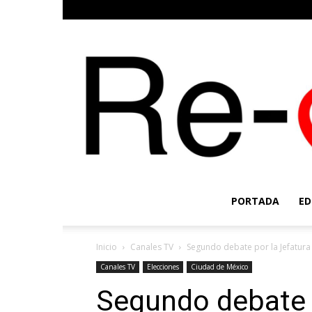
PORTADA
ED
Inicio
Canales TV
Segundo debate por la Jefatur
Canales TV
Elecciones
Ciudad de México
Segundo debate p