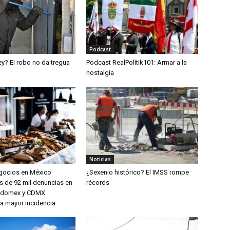
Podcast
ley? El robo no da tregua
Podcast RealPolitik101: Armar a la
nostalgia
Noticias
egocios en México
¿Sexenio histórico? El IMSS rompe
 de 92 mil denuncias en
récords
 Edomex y CDMX
la mayor incidencia