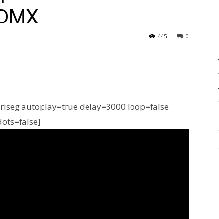
CDMX
445
0
iseg autoplay=true delay=3000 loop=false
dots=false]