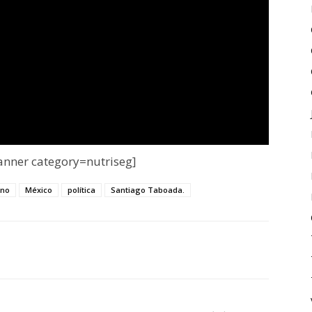
nner category=nutriseg]
rno
México
política
Santiago Taboada.