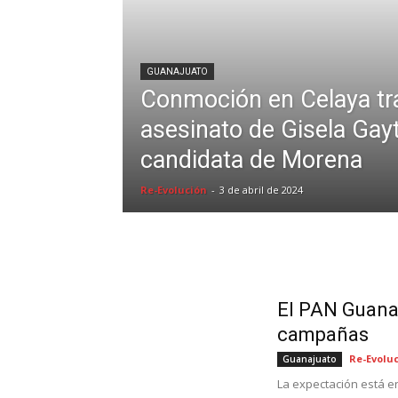
GUANAJUATO
Conmoción en Celaya tra
asesinato de Gisela Gay
candidata de Morena
Re-Evolución
-
3 de abril de 2024
El PAN Guanaj
campañas
Re-Evolu
Guanajuato
La expectación está e