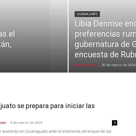
GUANAJUATO
Libia Dennise en
s el
preferencias rum
tán,
gubernatura de 
encuesta de Ru
Re-Evolución
-
30 de marzo de 2024
uato se prepara para iniciar las
ción
-
4 de marzo de 2024
0
n aumento en Guanajuato ante el inminente arranque de las