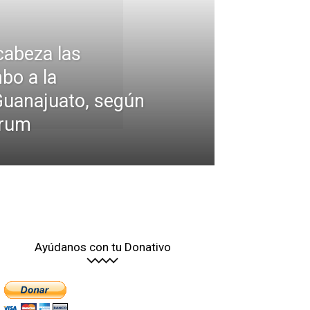
cabeza las
bo a la
Guanajuato, según
brum
Ayúdanos con tu Donativo