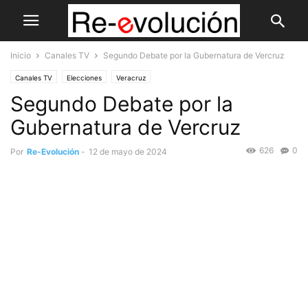
Inicio
Canales TV
Segundo Debate por la Gubernatura de Vercruz
Canales TV
Elecciones
Veracruz
Segundo Debate por la
Gubernatura de Vercruz
626
0
Por
Re-Evolución
-
12 de mayo de 2024