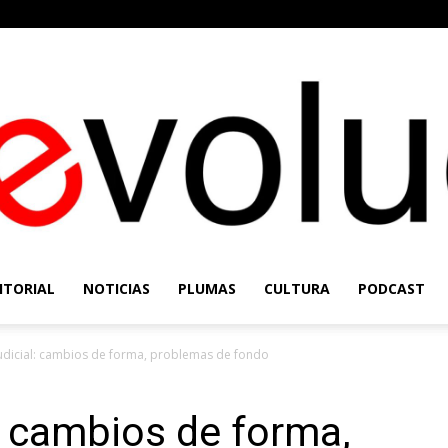
ITORIAL
NOTICIAS
PLUMAS
CULTURA
PODCAST
Re-
udicial: cambios de forma, problemas de fondo
: cambios de forma,
Evolución