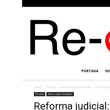
PORTADA
ED
Inicio
Plumas
Kenia López Rabadán
Reforma j
Plumas
Kenia López Rabadán
Reforma judicial