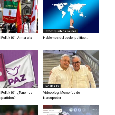
Esther Quintana Salinas
Politik101: Armar a la
Hablemos del poder político…
Canales TV
lPolitik101: ¿Tenemos
Videoblog: Memorias del
 partidos?
Narcopoder