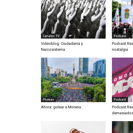
Canales TV
Podcast
Videoblog: Ciudadanía y
Podcast Real
Narcosistema
nostalgia
Plumas
Podcast
Ahora: golear a Morena
Podcast Rea
demasiados