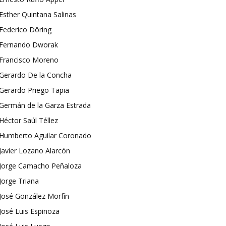
Esther Quintana Salinas
Federico Döring
Fernando Dworak
Francisco Moreno
Gerardo De la Concha
Gerardo Priego Tapia
Germán de la Garza Estrada
Héctor Saúl Téllez
Humberto Aguilar Coronado
Javier Lozano Alarcón
Jorge Camacho Peñaloza
Jorge Triana
José González Morfín
José Luis Espinoza