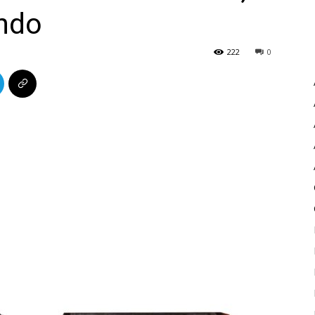
ndo
222
0