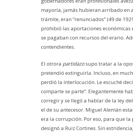
gobernadores eran profesionales avezad
mayoría, jamás hubieran arribado en a
trámite, eran “renunciados” (49 de 1929
prohibió las aportaciones económicas d
se pagaban con recursos del erario. A
contendientes.
El otrora
partidazo
supo tratar a la opo
pretendió extinguirla. Incluso, en much
perdió la interlocución. Le escuché dec
comparte se parte”. Elegantemente habl
corregir y se llegó a hablar de la ley d
el de su antecesor. Miguel Alemán esta
era la corrupción. Por eso, para que l
designó a Ruiz Cortines. Sin estridencia,