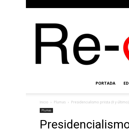
PORTADA
ED
Inicio
Plumas
Presidencialismo priista (II y último)
Plumas
Presidencialismo 