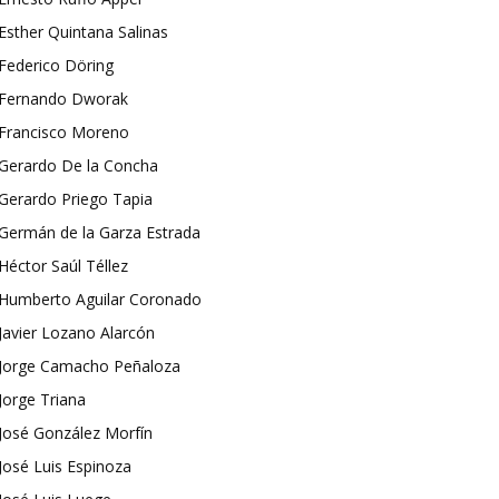
Esther Quintana Salinas
Federico Döring
Fernando Dworak
Francisco Moreno
Gerardo De la Concha
Gerardo Priego Tapia
Germán de la Garza Estrada
Héctor Saúl Téllez
Humberto Aguilar Coronado
Javier Lozano Alarcón
Jorge Camacho Peñaloza
Jorge Triana
José González Morfín
José Luis Espinoza