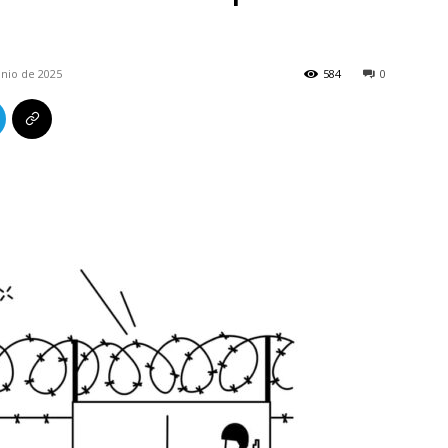
unio de 2025
584
0