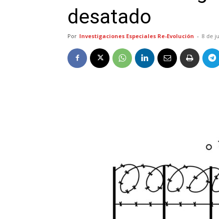
desatado
Por
Investigaciones Especiales Re-Evolución
-
8 de j