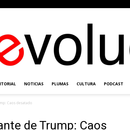
ITORIAL
NOTICIAS
PLUMAS
CULTURA
PODCAST
Re-
rump: Caos desatado
rante de Trump: Caos
Evolución