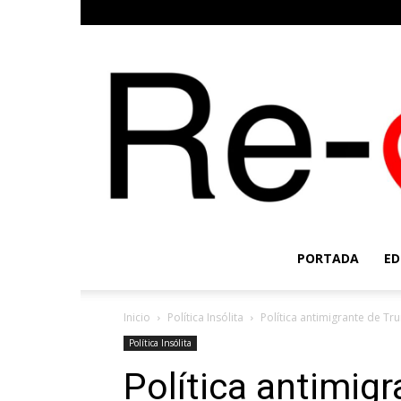
PORTADA
ED
Inicio
Política Insólita
Política antimigrante de T
Política Insólita
Política antimig