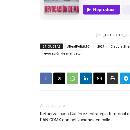
[bc_random_ba
ETIQUETAS
#RealPolitik101
2027
Claudia Sh
revocación de mandato
Artículo anterior
Refuerza Luisa Gutiérrez estrategia territorial d
PAN CDMX con activaciones en calle