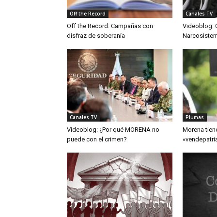
Off the Record
Canales TV
Off the Record: Campañas con
Videoblog: 
disfraz de soberanía
Narcosiste
Canales TV
Plumas
Videoblog: ¿Por qué MORENA no
Morena tien
puede con el crimen?
«vendepatri