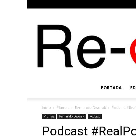
PORTADA
ED
Inicio
Plumas
Fernando Dworak
Podcast #Real
Plumas
Fernando Dworak
Podcast
Podcast #RealPol