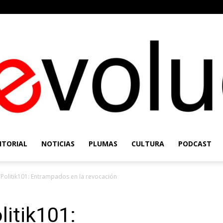
ITORIAL
NOTICIAS
PLUMAS
CULTURA
PODCAST
Re-
Politik101: Entrampados en la revocación
itik101:
Evolución