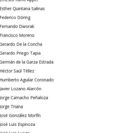
Esther Quintana Salinas
Federico Döring
Fernando Dworak
Francisco Moreno
Gerardo De la Concha
Gerardo Priego Tapia
Germán de la Garza Estrada
Héctor Saúl Téllez
Humberto Aguilar Coronado
Javier Lozano Alarcón
Jorge Camacho Peñaloza
Jorge Triana
José González Morfín
José Luis Espinoza