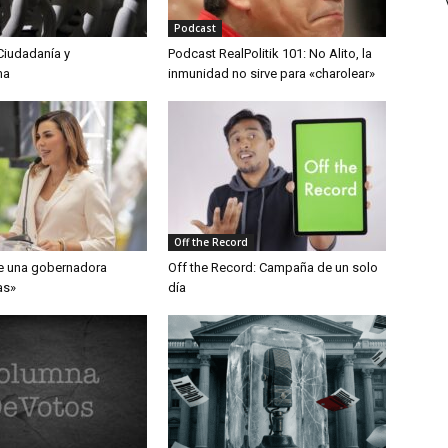
Podcast
Ciudadanía y
Podcast RealPolitik 101: No Alito, la
ma
inmunidad no sirve para «charolear»
Off the Record
e una gobernadora
Off the Record: Campaña de un solo
as»
día