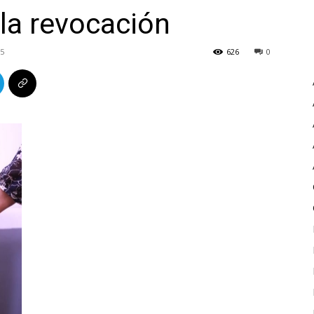
la revocación
25
626
0