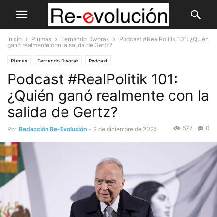
Inicio
Plumas
Fernando Dworak
Podcast #RealPolitik 101: ¿Quién
ganó realmente con la salida de Gertz?
Plumas
Fernando Dworak
Podcast
Podcast #RealPolitik 101:
¿Quién ganó realmente con la
salida de Gertz?
577
0
Por
Redacción Re-Evolución
-
2 de diciembre de 2025