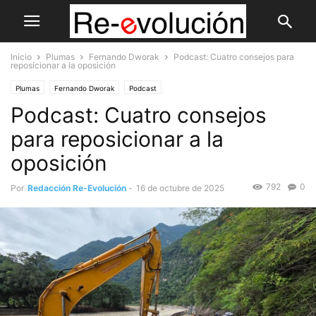
Inicio
Plumas
Fernando Dworak
Podcast: Cuatro consejos para
reposicionar a la oposición
Plumas
Fernando Dworak
Podcast
Podcast: Cuatro consejos
para reposicionar a la
oposición
792
0
Por
Redacción Re-Evolución
-
16 de octubre de 2025