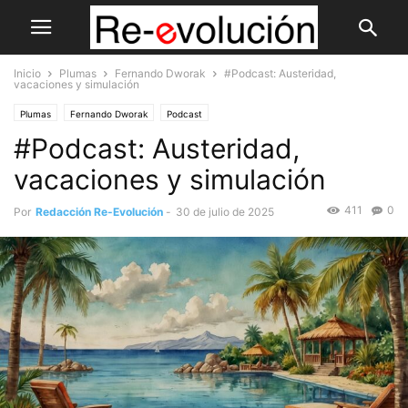
Inicio
Plumas
Fernando Dworak
#Podcast: Austeridad,
vacaciones y simulación
Plumas
Fernando Dworak
Podcast
#Podcast: Austeridad,
vacaciones y simulación
411
0
Por
Redacción Re-Evolución
-
30 de julio de 2025