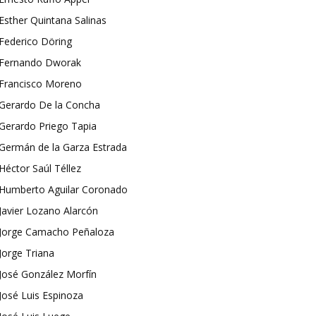
Esther Quintana Salinas
Federico Döring
Fernando Dworak
Francisco Moreno
Gerardo De la Concha
Gerardo Priego Tapia
Germán de la Garza Estrada
Héctor Saúl Téllez
Humberto Aguilar Coronado
Javier Lozano Alarcón
Jorge Camacho Peñaloza
Jorge Triana
José González Morfín
José Luis Espinoza