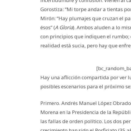
incertidumbre y confusión. Vienen al ca
Gorostiza: “Mi torpe andar a tientas por
Mirón: “Hay plumajes que cruzan el pa
ésos” (
A Gloria
). Ambos aluden a lo mism
con principios que indiquen el rumbo; c
realidad está sucia, pero hay que enfre
[bc_random_ba
Hay una aflicción compartida por ver lu
posibles escenarios para el próximo se
Primero. Andrés Manuel López Obrador s
Morena en la Presidencia de la Repúbli
las fallas de orden político. Los dos 
crecimiento han sido el Porfiriato (35 a