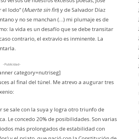
so versos de nuestros excelsos poetas, José
 el lodo” (
Muerte sin fin
) y de Salvador Díaz
ntano y no se manchan (…) mi plumaje es de
o: la vida es un desafío que se debe transitar
aso contrario, el extravío es inminente. La
ntarla.
-Publicidad-
nner category=nutriseg]
ces al final del túnel. Me atrevo a augurar tres
xenio:
e sale con la suya y logra otro triunfo de
ca. Le concedo 20% de posibilidades. Son varias
periodos más prolongados de estabilidad con
ños) y el priato, que nació con la Constitución de