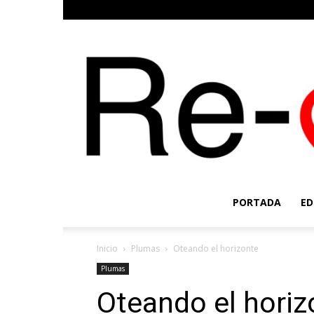
PORTADA
ED
Inicio
Plumas
Oteando el horizonte
Plumas
Oteando el horiz