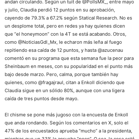
andan circulando. Según un tuit de @PollsMX_, entre mayo
y julio, Claudia perdió 12 puntos en su aprobación,
cayendo de 79.3% a 67.2% según Statical Research. No es
un desplome total, pero en redes ya hay quienes dicen
que “el honeymoon” con la 4T se está acabando. Otros,
como @NoticiasGdl_Mx, le echaron más leña al fuego
repitiendo esa caída de 12 puntos, y hasta @azucenau
comentó en su programa que esta semana fue la peor para
Sheinbaum en meses, con su popularidad en el punto más
bajo desde marzo. Pero, calma, porque también hay
quienes, como @fragajraul, citan a Enkoll diciendo que
Claudia sigue en un sólido 80%, aunque con una ligera
caída de tres puntos desde mayo.
El chisme se pone más jugoso con la encuesta de Enkoll
que anda rondando. Según los comentarios en X, solo el
47% de los encuestados aprueba “mucho” a la presidenta,
mientras que un 33% la aprueba “poco”. O sea, la cosa está