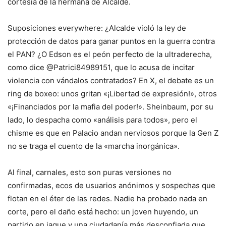
cortesía de la hermana de Alcalde.
Suposiciones everywhere: ¿Alcalde violó la ley de
protección de datos para ganar puntos en la guerra contra
el PAN? ¿O Edson es el peón perfecto de la ultraderecha,
como dice @Patrici84989151, que lo acusa de incitar
violencia con vándalos contratados? En X, el debate es un
ring de boxeo: unos gritan «¡Libertad de expresión!», otros
«¡Financiados por la mafia del poder!». Sheinbaum, por su
lado, lo despacha como «análisis para todos», pero el
chisme es que en Palacio andan nerviosos porque la Gen Z
no se traga el cuento de la «marcha inorgánica».
Al final, carnales, esto son puras versiones no
confirmadas, ecos de usuarios anónimos y sospechas que
flotan en el éter de las redes. Nadie ha probado nada en
corte, pero el daño está hecho: un joven huyendo, un
partido en jaque y una ciudadanía más desconfiada que