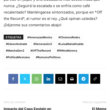
nunca. ¿Seguirá la escalada o se enfría como café
recalentado? Manténganse sintonizados, porque en *Off
the Record*, el rumor es el rey. ¿Qué opinan ustedes?
¡Déjenme sus comentarios abajo!
ETIQUETAS
#AmenazasMexico
#ChismesRedes
#EdsonAndrade
#GeneraciónZ
#LuisaMariaAlcalde
#MarchaGenZ
#OffTheRecord
#PANvsMorena
#PolíticaMexicana
#RumoresPolíticos
Artículo anterior
Artículo siguiente
Impacto del Caso Epstein en
El Meme