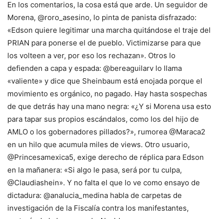
En los comentarios, la cosa está que arde. Un seguidor de
Morena, @roro_asesino, lo pinta de panista disfrazado:
«Edson quiere legitimar una marcha quitándose el traje del
PRIAN para ponerse el de pueblo. Victimizarse para que
los volteen a ver, por eso los rechazan». Otros lo
defienden a capa y espada: @bereaguilarv lo llama
«valiente» y dice que Sheinbaum está enojada porque el
movimiento es orgánico, no pagado. Hay hasta sospechas
de que detrás hay una mano negra: «¿Y si Morena usa esto
para tapar sus propios escándalos, como los del hijo de
AMLO o los gobernadores pillados?», rumorea @Maraca2
en un hilo que acumula miles de views. Otro usuario,
@Princesamexica5, exige derecho de réplica para Edson
en la mañanera: «Si algo le pasa, será por tu culpa,
@Claudiashein». Y no falta el que lo ve como ensayo de
dictadura: @analucia_medina habla de carpetas de
investigación de la Fiscalía contra los manifestantes,