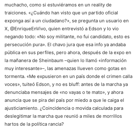
muchacho, como si estuviéramos en un reality de
traiciones. «¿Cuándo han visto que un partido oficial
exponga así a un ciudadano?», se pregunta un usuario en
X, @EnriqueEnVivo, quien entrevistó a Edson y lo vio
negando todo: «No soy militante, no fui candidato, esto es
persecución pura». El chavo jura que esa info ya andaba
pública en sus perfiles, pero ahora, después de la expo en
la mañanera de Sheinbaum –quien lo llamó «información
muy interesante»–, las amenazas llueven como gotas en
tormenta. «Me expusieron en un país donde el crimen calla
voces», tuiteó Edson, y no es bluff: antes de la marcha ya
denunciaba mensajes de «no vayas o te mato», y ahora
anuncia que se pira del país por miedo a que le caiga el
ajusticiamiento. ¿Coincidencia o movida calculada para
deslegitimar la marcha que reunió a miles de morrillos
hartos de la política rancia?