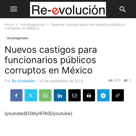
Inicio
Uncategorized
Nuevos castigos para funcionarios públicos
corruptos en México
Uncategorized
Nuevos castigos para
funcionarios públicos
corruptos en México
970
0
Por
Re-Evolución
-
10 de septiembre de 2014
{youtube}EI2blyi67A0{/youtube}