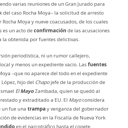
uyendo varias reuniones de un Gran Jurado para
k del caso Rocha Moya– la solicitud de arresto
or Rocha Moya y nueve coacusados, de los cuales
s es un acto de
confirmación
de las acusaciones
 la obtenida por fuentes delictivas.
sión periodística, ni un rumor callejero,
local y menos un expediente vacío. Las
fuentes
 Moya –que no aparece del todo en el expediente
López, hijo del
Chapo
jefe de la producción de
 Ismael
El
Mayo
Zambada, quien se quedó al
restado y extraditado a EU. El
Mayo
considera
de un fue una
trampa
y venganza del gobernador
ión de evidencias en la Fiscalía de Nueva York
undido
en el narcotráfico hasta el copete.