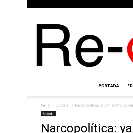
PORTADA
ED
Inicio
Editorial
Narcopolítica: ya van cuatro gob
Editorial
Narcopolítica: y