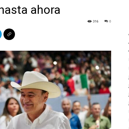
hasta ahora
316
0