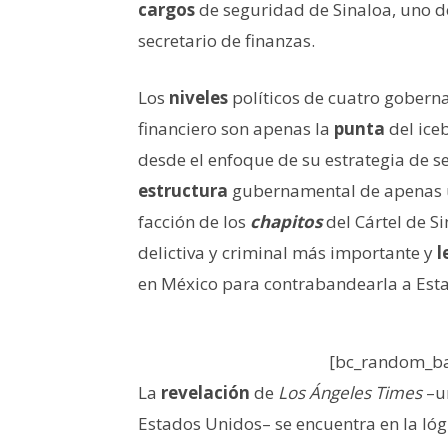
cargos
de seguridad de Sinaloa, uno de
secretario de finanzas.
Los
niveles
políticos de cuatro goberna
financiero son apenas la
punta
del ice
desde el enfoque de su estrategia de se
estructura
gubernamental de apenas un
facción de los
chapitos
del Cártel de S
delictiva y criminal más importante y
l
en México para contrabandearla a Est
[bc_random_ba
La
revelación
de
Los Ángeles Times
–un
Estados Unidos– se encuentra en la lóg