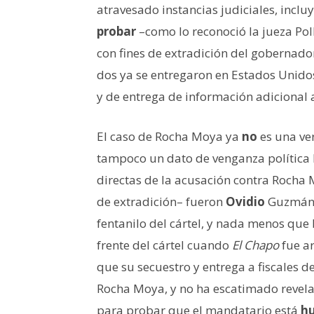
atravesado instancias judiciales, incl
probar
–como lo reconoció la jueza Pol
con fines de extradición del gobernad
dos ya se entregaron en Estados Unido
y de entrega de información adicional a
El caso de Rocha Moya ya
no
es una ver
tampoco un dato de venganza política 
directas de la acusación contra Rocha
de extradición– fueron
Ovidio
Guzmán 
fentanilo del cártel, y nada menos que
frente del cártel cuando
El Chapo
fue ar
que su secuestro y entrega a fiscales 
Rocha Moya, y no ha escatimado revelac
para probar que el mandatario está
h