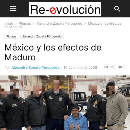
Inicio
Plumas
Alejandro Zapata Perogordo
México y los efectos
de Maduro
Plumas
Alejandro Zapata Perogordo
México y los efectos de
Maduro
651
0
Por
Alejandro Zapata Perogordo
-
10 de enero de 2026