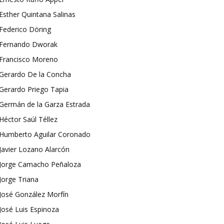
Esther Quintana Salinas
Federico Döring
Fernando Dworak
Francisco Moreno
Gerardo De la Concha
Gerardo Priego Tapia
Germán de la Garza Estrada
Héctor Saúl Téllez
Humberto Aguilar Coronado
Javier Lozano Alarcón
Jorge Camacho Peñaloza
Jorge Triana
José González Morfín
José Luis Espinoza