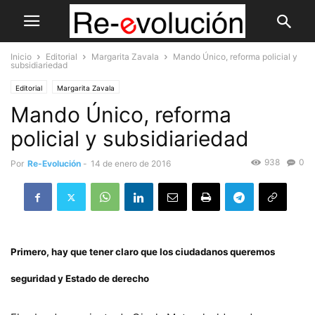
Inicio
Editorial
Margarita Zavala
Mando Único, reforma policial y
subsidiariedad
Editorial
Margarita Zavala
Mando Único, reforma
policial y subsidiariedad
938
0
Por
Re-Evolución
-
14 de enero de 2016
Primero, hay que tener claro que los ciudadanos queremos
seguridad y Estado de derecho