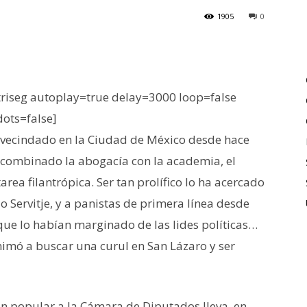
1905
0
iseg autoplay=true delay=3000 loop=false
dots=false]
avecindado en la Ciudad de México desde hace
a combinado la abogacía con la academia, el
rea filantrópica. Ser tan prolífico lo ha acercado
Servitje, y a panistas de primera línea desde
que lo habían marginado de las lides políticas…
imó a buscar una curul en San Lázaro y ser
ón popular a la Cámara de Diputados lleva, en