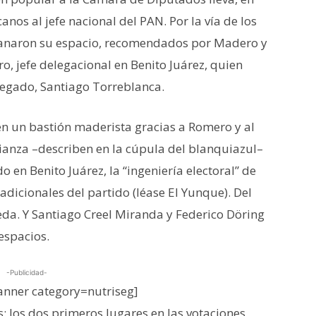
anos al jefe nacional del PAN. Por la vía de los
ganaron su espacio, recomendados por Madero y
o, jefe delegacional en Benito Juárez, quien
legado, Santiago Torreblanca.
en un bastión maderista gracias a Romero y al
ianza –describen en la cúpula del blanquiazul–
en Benito Juárez, la “ingeniería electoral” de
adicionales del partido (léase El Yunque). Del
da. Y Santiago Creel Miranda y Federico Döring
espacios.
-Publicidad-
nner category=nutriseg]
 los dos primeros lugares en las votaciones