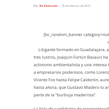
Por
Re-Evolución
-
19 de febrero de 2015
[bc_random_banner category=nutr
Litigante formado en Guadalajara, 
tres lustros, Joaquín Fortún Basauri h
activismo ambientalista y una intensa ta
a empresarios poderosos, como Lorenzo 
Vicente Fox hasta Felipe Calderón, aun
hasta ahora, que Gustavo Madero lo an
parte de la “burbuja maderista”.
La lista de candidatos de representaci