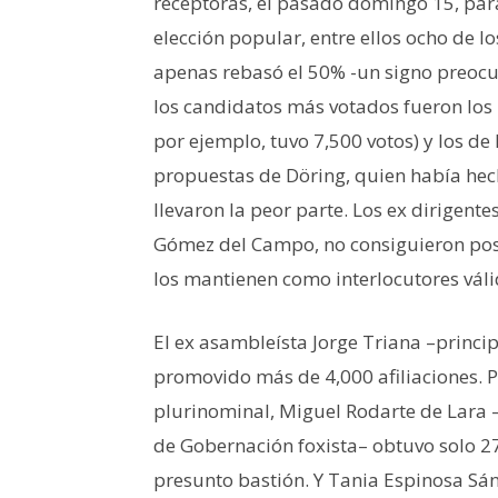
receptoras, el pasado domingo 15, para
elección popular, entre ellos ocho de lo
apenas rebasó el 50% -un signo preocup
los candidatos más votados fueron los 
por ejemplo, tuvo 7,500 votos) y los de
propuestas de Döring, quien había hech
llevaron la peor parte. Los ex dirigen
Gómez del Campo, no consiguieron posi
los mantienen como interlocutores váli
El ex asambleísta Jorge Triana –princ
promovido más de 4,000 afiliaciones. 
plurinominal, Miguel Rodarte de Lara –q
de Gobernación foxista– obtuvo solo 27
presunto bastión. Y Tania Espinosa Sán