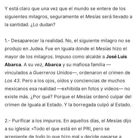
Y está claro que una vez que el mundo se entere de los
siguientes milagros, seguramente el
Mesías
será llevado a
la santidad. ¿Lo dudan?
1.- Desaparecer la realidad. No, el siguiente milagro no se
produjo en Judea. Fue en Iguala donde el
Mesías
hizo el
mayor de los milagros. Impuso como alcalde a
José Luis
Abarca
. A su vez,
Abarca
y su mafiosa familia —
vinculados a
Guerreros Unidos
—, ordenaron el crimen de
Los 43
. Pero a los ojos, oídos y conciencias de muchos
mexicanos esa realidad —exhibida en fotos y videos— no
existe más. ¿Por qué? Porque el
Mesías
ordenó culpar del
crimen de Iguala al Estado. Y la borregada culpó al Estado.
2.- Purificar a los impuros. En aquellos días, el
Mesías
dijo
a su iglesia: «Todo el que está en el PRI, pero se
arrepiente de todo lo que hizo mal y decide pasarse a