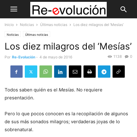
Inicio
Noticias
Últimas noticias
Los diez milagros del ‘Mesías’
Noticias
Últimas noticias
Los diez milagros del ‘Mesías’
1138
0
Por
Re-Evolución
-
4 de mayo de 2016
Todos saben quién es el
Mesías
. No requiere
presentación.
Pero lo que pocos conocen es la recopilación de algunos
de sus más sonados milagros; verdaderas joyas de lo
sobrenatural.