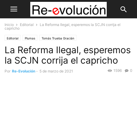
Inicio
Editorial
La Reforma Ilegal, esperemos la SCJN corrija el
capricho
Editorial
Plumas
Tomás Trueba Gracián
La Reforma Ilegal, esperemos
la SCJN corrija el capricho
1596
0
Por
Re-Evolución
-
5 de marzo de 2021